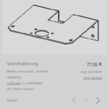
Wandhalterung
77,35
€
Marke: Anest Iwata
Artikelnr.:
zzgl. 19% MwSt.
04459630
zzgl. Versand
Lieferzeit*:
3-5 Werktage
VE:
1 Stück/pieces
Menge: