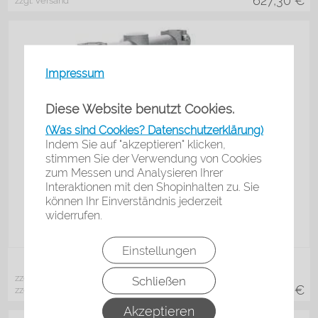
627,30
€
zzgl. Versand
Impressum
Diese Website benutzt Cookies.
(Was sind Cookies? Datenschutzerklärung)
Indem Sie auf "akzeptieren" klicken,
stimmen Sie der Verwendung von Cookies
zum Messen und Analysieren Ihrer
Interaktionen mit den Shopinhalten zu. Sie
können Ihr Einverständnis jederzeit
widerrufen.
Einstellungen
in vielen Varianten
DPS-90…
zzgl. 19% MwSt.
Schließen
780,30
€
zzgl. Versand
Akzeptieren