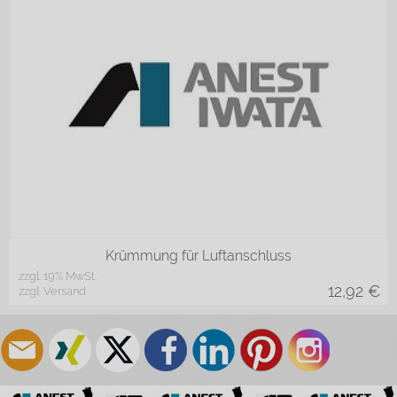
Krümmung für Luftanschluss
zzgl. 19% MwSt.
12,92
€
zzgl. Versand