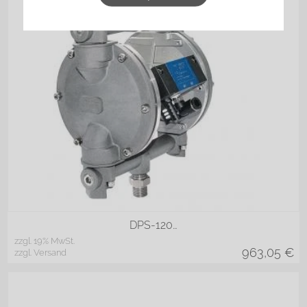
in vielen Varianten
DPS-120…
zzgl. 19% MwSt.
963,05
€
zzgl. Versand