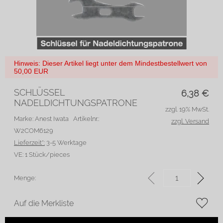
Hinweis: Dieser Artikel liegt unter dem Mindestbestellwert von
50,00 EUR
SCHLÜSSEL
6,38
€
NADELDICHTUNGSPATRONE
zzgl. 19% MwSt.
Marke: Anest Iwata
Artikelnr.:
zzgl. Versand
W2COM6129
Lieferzeit*:
3-5 Werktage
VE:
1 Stück/pieces
Menge:
Auf die Merkliste