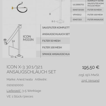
ICON X-3 30:1/32:1
195,50
€
ANSAUGSCHLAUCH SET
zzgl. 19% MwSt.
Marke: Anest Iwata
Artikelnr.:
zzgl. Versand
0101010000
Lieferzeit*:
3-5 Werktage
VE:
1 Stück/pieces