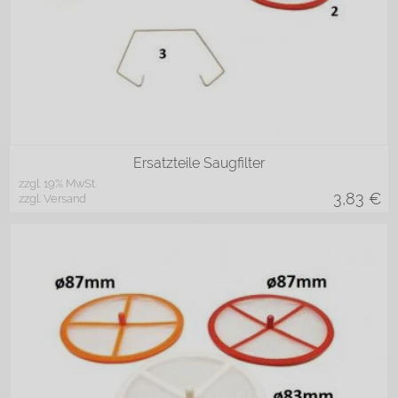
3
2
1
Ersatzteile Saugfilter
zzgl. 19% MwSt.
3,83
€
zzgl. Versand