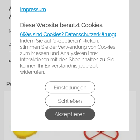
Anest Iwata ICON X-3 30:1/32:1
Impressum
ANSAUGSCHLAUCH SET
Diese Website benutzt Cookies.
MULTI SPRAY und Airless PUMPE
(Was sind Cookies? Datenschutzerklärung)
Indem Sie auf "akzeptieren" klicken,
Angaben zur Produktsicherheit
stimmen Sie der Verwendung von Cookies
zum Messen und Analysieren Ihrer
Interaktionen mit den Shopinhalten zu. Sie
▸Widerrufsbelehrung
können Ihr Einverständnis jederzeit
widerrufen.
Passendes Zubehör
Einstellungen
Schließen
Akzeptieren