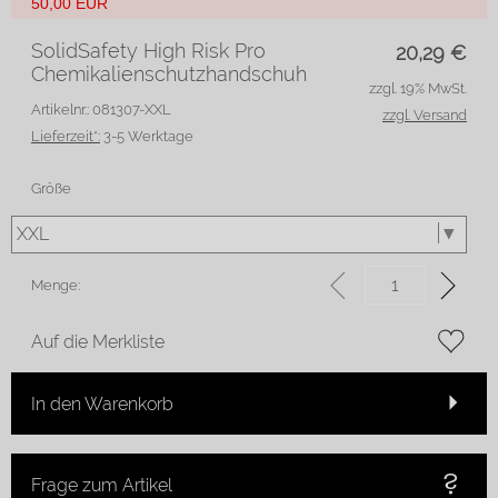
50,00 EUR
SolidSafety High Risk Pro
20,29
€
Chemikalienschutzhandschuh
zzgl. 19% MwSt.
Artikelnr.: 081307-XXL
zzgl. Versand
Lieferzeit*:
3-5 Werktage
Größe
Menge:
Auf die Merkliste
In den Warenkorb
Frage zum Artikel