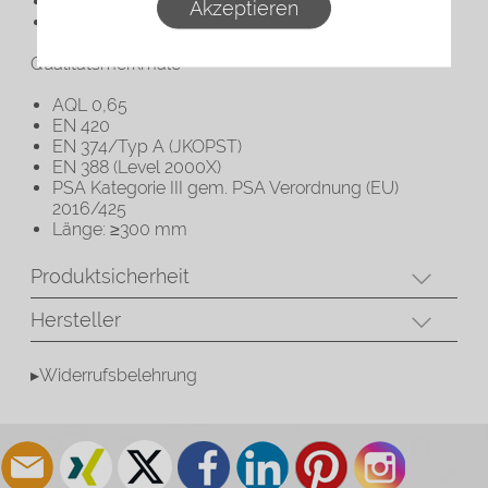
Unsteril
Akzeptieren
Farbe: Blau
Qualitätsmerkmale
AQL 0,65
EN 420
EN 374/Typ A (JKOPST)
EN 388 (Level 2000X)
PSA Kategorie III gem. PSA Verordnung (EU)
2016/425
Länge: ≥300 mm
Produktsicherheit
Hersteller
▸Widerrufsbelehrung