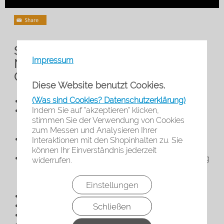
SolidSafety HighRisk Pro Einmal
Impressum
Nitril-
Chemikalienschutzhandschuh
Diese Website benutzt Cookies.
(Was sind Cookies? Datenschutzerklärung)
Vollwertiger Chemikalienschutzhandschuh Typ A
Indem Sie auf "akzeptieren" klicken,
Dreimal so stark wie ein normaler Nitrilhandschuh
stimmen Sie der Verwendung von Cookies
(extrastark) und so dünn, dass ein gutes
Tastempfinden gewährleistet ist
zum Messen und Analysieren Ihrer
Sehr gut geeignet als persönliche
Interaktionen mit den Shopinhalten zu. Sie
Schutzausrüstung für den Einsatz im Polizeidienst
können Ihr Einverständnis jederzeit
Sicherer Schutz bei der Medikamentenvorbereitung
widerrufen.
mit zytostatischen Lösungen und Wirkstoffen oder
auch beim Umgang mit unterschiedlichsten
Einstellungen
Chemikalien
Extra lang, idealer Spritzschutz
Beidhändige Passform
Schließen
Puderfrei