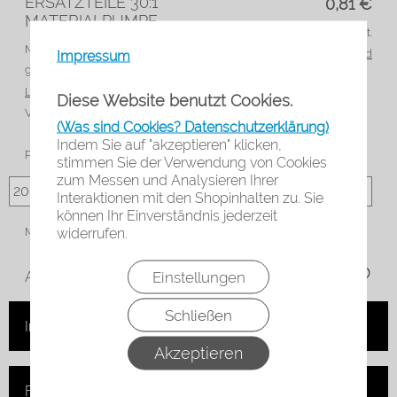
ERSATZTEILE 30:1
0,81
€
MATERIALPUMPE
zzgl. 19% MwSt.
Marke: Anest Iwata
Artikelnr.:
zzgl. Versand
Impressum
960014A0
Lieferzeit*:
3-5 Werktage
Diese Website benutzt Cookies.
VE:
1 Stück/pieces
(Was sind Cookies? Datenschutzerklärung)
Indem Sie auf "akzeptieren" klicken,
Positionsnummer lt. Zeichnung
stimmen Sie der Verwendung von Cookies
zum Messen und Analysieren Ihrer
Interaktionen mit den Shopinhalten zu. Sie
können Ihr Einverständnis jederzeit
widerrufen.
Menge:
Einstellungen
Auf die Merkliste
Schließen
In den Warenkorb
Akzeptieren
Frage zum Artikel