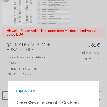
Hinweis: Dieser Artikel liegt unter dem Mindestbestellwert von
50,00 EUR
32:1 MATERIALPUMPE
0,81
€
ERSATZTEILE
zzgl. 19% MwSt.
Marke: Anest Iwata
Artikelnr.:
zzgl. Versand
04946590
Lieferzeit*:
3-5 Werktage
VE:
1 Stück/pieces
Positionsnummer lt. Zeichnung
Impressum
Diese Website benutzt Cookies.
Menge: