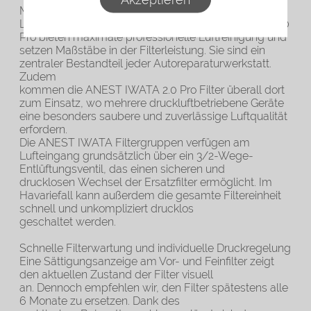
Maximale Luftreinigung für professionelle
Luftreinigung Die ANEST IWATA Luftfilter der Serie 2.0
Pro bieten maximale professionelle Luftreinigung und
setzen Maßstäbe in der Filterleistung. Sie sind ein
zentraler Bestandteil jeder Autoreparaturwerkstatt.
Zudem
kommen die ANEST IWATA 2.0 Pro Filter überall dort
zum Einsatz, wo mehrere druckluftbetriebene Geräte
eine besonders saubere und zuverlässige Luftqualität
erfordern.
Die ANEST IWATA Filtergruppen verfügen am
Lufteingang grundsätzlich über ein 3/2-Wege-
Entlüftungsventil, das einen sicheren und
drucklosen Wechsel der Ersatzfilter ermöglicht. Im
Havariefall kann außerdem die gesamte Filtereinheit
schnell und unkompliziert drucklos
geschaltet werden.
Schnelle Filterwartung und individuelle Druckregelung
Eine Sättigungsanzeige am Vor- und Feinfilter zeigt
den aktuellen Zustand der Filter visuell
an. Dennoch empfehlen wir, den Filter spätestens alle
6 Monate zu ersetzen. Dank des