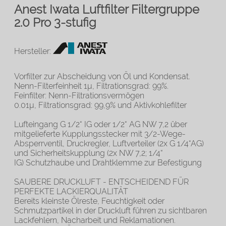
Anest Iwata Luftfilter Filtergruppe
2.0 Pro 3-stufig
Hersteller:
Vorfilter zur Abscheidung von Öl und Kondensat.
Nenn-Filterfeinheit 1µ, Filtrationsgrad: 99%.
Feinfilter: Nenn-Filtrationsvermögen
0.01µ, Filtrationsgrad: 99,9% und Aktivkohlefilter
Lufteingang G 1/2“ IG oder 1/2“ AG NW 7,2 über
mitgelieferte Kupplungsstecker mit 3/2-Wege-
Absperrventil, Druckregler, Luftverteiler (2x G 1/4“AG)
und Sicherheitskupplung (2x NW 7,2; 1/4“
IG) Schutzhaube und Drahtklemme zur Befestigung
SAUBERE DRUCKLUFT - ENTSCHEIDEND FÜR
PERFEKTE LACKIERQUALITÄT
Bereits kleinste Ölreste, Feuchtigkeit oder
Schmutzpartikel in der Druckluft führen zu sichtbaren
Lackfehlern, Nacharbeit und Reklamationen.