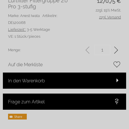
Luftfilter Filtergruppe 2.0
1.270,75
€
Pro 3-stufig
zzgl. 19% MwSt.
Marke: Anest Iwata
Artikelnr.:
zzgl. Versand
DE120068
Lieferzeit*:
3-5 Werktage
VE:
1 Stück/pieces
Menge:
Auf die Merkliste
In den Warenkorb
Frage zum Artikel