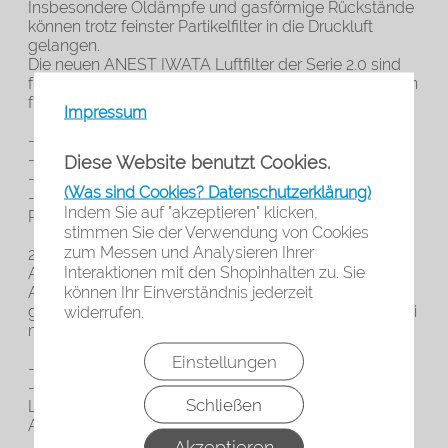
Insbesondere Öldämpfe und gasförmige Rückstände
können trotz feinster Partikelfilter in die Druckluft
gelangen.
Die neuen ANEST IWATA Luftfilter der Serie 2.0 sind
für diesen Einsatzzweck bestens geeignet und sorgen
für:
Impressum
- saubere, trockene und ölfreie Druckluft.
- stabile Lackierprozesse.
Diese Website benutzt Cookies.
- Schutz von Lackierer und Atemschutzsystemen.
(Was sind Cookies? Datenschutzerklärung)
- reduzierte Nacharbeit und geringere
Indem Sie auf "akzeptieren" klicken,
Reklamationsquoten.
stimmen Sie der Verwendung von Cookies
zum Messen und Analysieren Ihrer
2.0 Pro: Maximale Luftreinigung für professionelle
Interaktionen mit den Shopinhalten zu. Sie
Anwendungen Premiumlösung für alle
können Ihr Einverständnis jederzeit
Anwendungen, bei denen höchste Luftreinheit
gefordert ist – insbesondere in Lackierkabinen und bei
widerrufen.
mehreren Verbrauchern.
Einstellungen
- Maximale Filterleistung für High-End-Lackierungen.
- Ideal für den Einsatz in Lackierkabinen und die
Schließen
Luftversorgung mehrerer druckluftbe-triebener
Abnehmer.
Akzeptieren